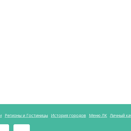
и
Регионы и Гостиницы
История городов
Меню ЛК
Личный ка